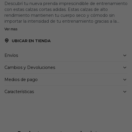
Descubrí tu nueva prenda imprescindible de entrenamiento
con estas calzas cortas adidas. Estas calzas de alto
rendimiento mantienen tu cuerpo seco y cómodo sin
importar la intensidad de tu entrenamiento gracias a la
tecnología AEROREADY. Un bolsillo escondido en el muslo
Ver mas
guarda con seguridad tus objetos esenciales, para que
puedas correr, saltar y agacharte sin preocupaciones.
UBICAR EN TIENDA
Detalles:
Envíos
Ajuste ceñido con tiro alto
Cintura elástica
Cambios y Devoluciones
Material Principal: 85% Poliéster / 15% Elastano
Diseño elegante
Medios de pago
AEROREADY
Bolsillo en el muslo
Características
Diseño con menos costuras
Tejido con tecnología de absorción
Tejido absorbente