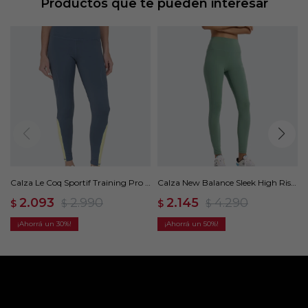
Productos que te pueden interesar
Calza Le Coq Sportif Training Pro -
Calza New Balance Sleek High Rise
Gris
- Verde
2.093
2.990
2.145
4.290
$
$
$
$
30
50