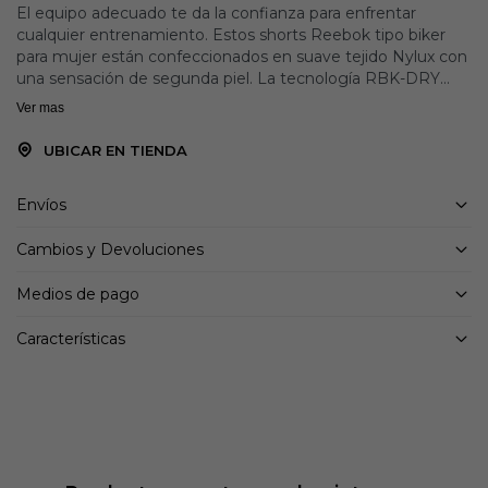
El equipo adecuado te da la confianza para enfrentar
cualquier entrenamiento. Estos shorts Reebok tipo biker
para mujer están confeccionados en suave tejido Nylux con
una sensación de segunda piel. La tecnología RBK-DRY
controla la humedad, manteniéndote seca y cómoda en
Ver mas
clases de spinning o levantando pesas.
UBICAR EN TIENDA
Detalles:
Materiales: Todas Las Partes : Material Principal : 80%
Envíos
Poliamida / 20% Elastano
Cambios y Devoluciones
Medios de pago
Características