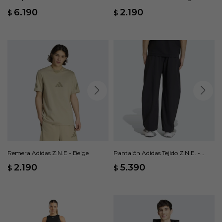
Tejida - Beige
6.190
2.190
$
$
Remera Adidas Z.N.E - Beige
Pantalón Adidas Tejido Z.N.E. -
Negro
2.190
5.390
$
$