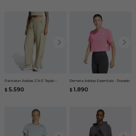
Pantalon Adidas Z.N.E Tejido -
Remera Adidas Essentials - Rosado
Beige
5.590
1.890
$
$