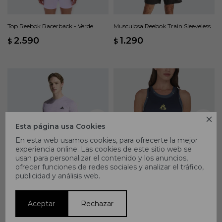
Top Reebok Racerback - Verde
Musculosa Reebok Train Sleeveless
Tech - Azul
2.590
1.290
$
$

Esta página usa Cookies
En esta web usamos cookies, para ofrecerte la mejor
experiencia online. Las cookies de este sitio web se
usan para personalizar el contenido y los anuncios,
ofrecer funciones de redes sociales y analizar el tráfico,
publicidad y análisis web.
Remera Adidas GYM+ - Violeta
Musculosa Le Coq Sportif Sporty
Training - Azul
1.494
2.490
1.043
1.490
$
$
$
$
Aceptar
Rechazar
40
30