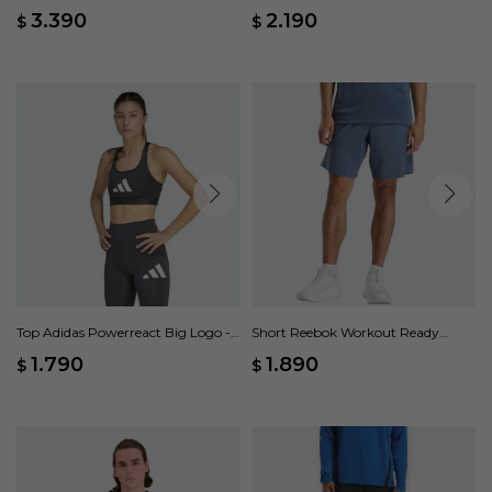
Gris
Grande Pretina Alta - Gris
3.390
2.190
$
$
Top Adidas Powerreact Big Logo -
Short Reebok Workout Ready
Gris
Woven - Azul
1.790
1.890
$
$