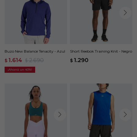
Buzo New Balance Tenacity - Azul
Short Reebok Training Knit - Negro
1.614
2.690
1.290
$
$
$
40