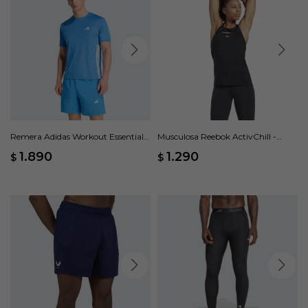
Remera Adidas Workout Essentials
Musculosa Reebok ActivChill -
Base 3 Rayas - Azul
Negro
1.890
1.290
$
$