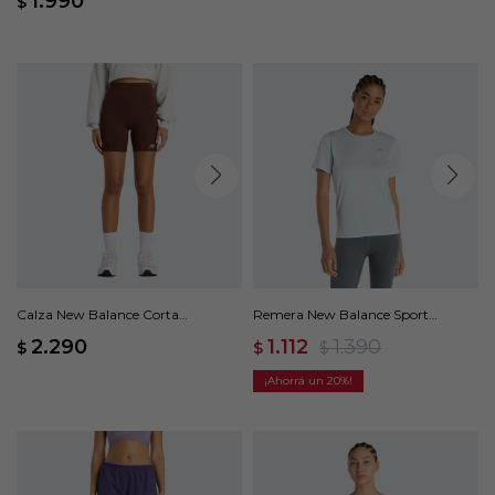
1.990
$
Calza New Balance Corta
Remera New Balance Sport
Harmony High Rise - Marrón
Essentials - Azul
2.290
1.112
1.390
$
$
$
20