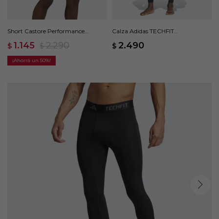
Short Castore Performance
Calza Adidas TECHFIT
Lightweight - Azul
Compression - Negro
1.145
2.290
2.490
$
$
$
50