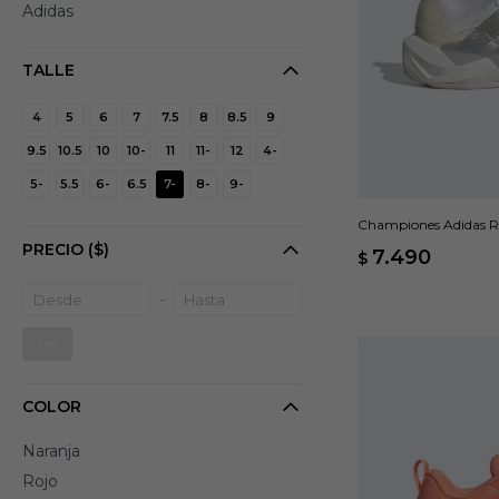
Adidas
TALLE
4
5
6
7
7.5
8
8.5
9
9.5
10.5
10
10-
11
11-
12
4-
5-
5.5
6-
6.5
7-
8-
9-
Championes Adidas R
PRECIO
($)
7.490
$
OK
COLOR
Naranja
Rojo