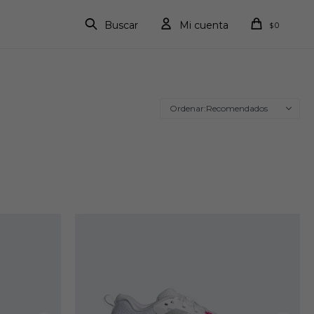
0
$
Recomendados