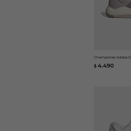
Championes Adidas D
4.490
$