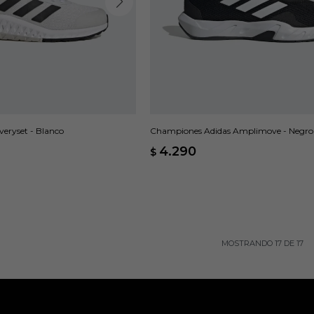
eryset - Blanco
Championes Adidas Amplimove - Negro
4.290
$
MOSTRANDO
17
DE
17