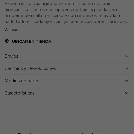
Experimenta una agilidad extraordinaria en cualquier
dirección con estos champioens de training adidas. Su
empeine de malla transpirable con refuerzos te ayuda a
darlo todo en cada ejercicio, ya sean escaladores, zancadas
o saltos con cuerda. La mediasuela con amortiguación
Ver mas
Lightstrike te proporciona una gran ligereza y capacidad de
respuesta en cada movimiento. Incorpora un sistema de
UBICAR EN TIENDA
lazada que te brinda un ajuste a medida. Este producto
contiene al menos un 20% de materiales reciclados.
Envíos
Utilizando materiales reciclados, reducimos los residuos,
nuestra dependencia de los recursos finitos y la huella que
Cambios y Devoluciones
generan los productos que fabricamos.
Medios de pago
Características