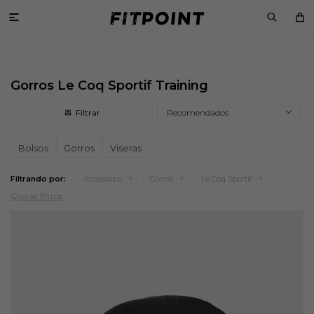

Gorros Le Coq Sportif Training
Recomendados
Bolsos
Gorros
Viseras
Filtrando por:
Accesorios
Gorros
Le Coq Sportif
Quitar filtros