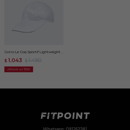
Gorro Le Coq Sportif Lightweight -
Blanco
1.043
1.490
$
$
30
Whatsapp: 091262281