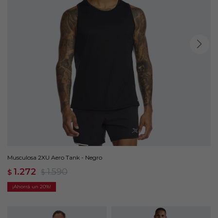
Musculosa 2XU Aero Tank - Negro
1.272
1.590
$
$
20