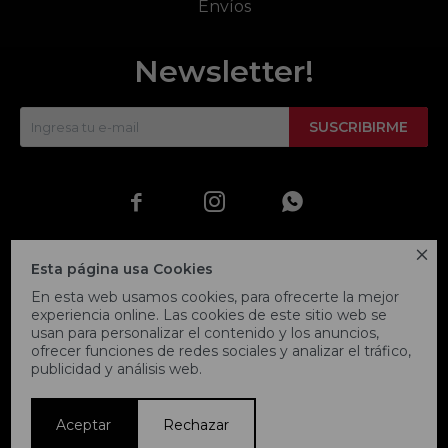
Envíos
Newsletter!
SUSCRIBIRME




Esta página usa Cookies
En esta web usamos cookies, para ofrecerte la mejor
experiencia online. Las cookies de este sitio web se
usan para personalizar el contenido y los anuncios,
ofrecer funciones de redes sociales y analizar el tráfico,
publicidad y análisis web.
© Copyright 2026 / Fitpoint
Aceptar
Rechazar