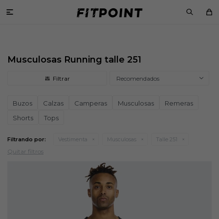

Musculosas Running talle 251
Recomendados
Buzos
Calzas
Camperas
Musculosas
Remeras
Shorts
Tops
Filtrando por:
Vestimenta
Musculosas
Talle 251
Quitar filtros