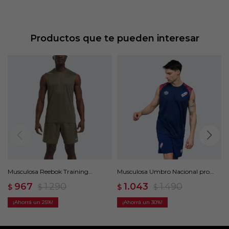
Productos que te pueden interesar
Musculosa Reebok Training
Musculosa Umbro Nacional pro
Sleeveless Tech - Verde
training active - Azul
967
1.290
1.043
1.490
$
$
$
$
25
30