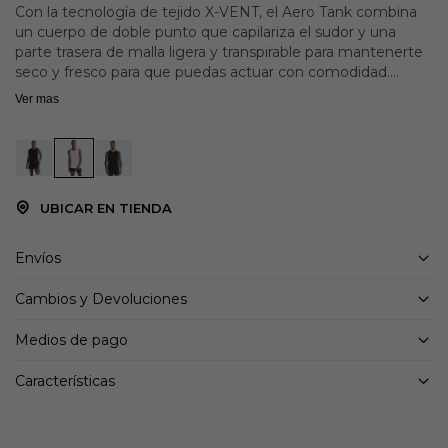
Con la tecnología de tejido X-VENT, el Aero Tank combina
un cuerpo de doble punto que capilariza el sudor y una
parte trasera de malla ligera y transpirable para mantenerte
seco y fresco para que puedas actuar con comodidad.
Ver mas
La modelo lleva una talla mediana.
Manténgase fresco: panel trasero de malla liviana diseñado
para mejorar la transpirabilidad y la ventilación.
Secado rápido: el panel principal construido de doble punto
UBICAR EN TIENDA
aprovecha una capa interna para transportar el sudor lejos
de la piel y una capa externa para dispersar la humedad en
la superficie, brindando un rápido control de la humedad.
Envíos
Ser visto: los logotipos y adornos reflectantes en el frente,
Cambios y Devoluciones
los brazos y la espalda brindan visibilidad de 360 ??grados en
condiciones de poca luz.
Medios de pago
Composición de la tela: Principal: 100% poliéster reciclado.
Características
Malla: 100% poliéster reciclado.