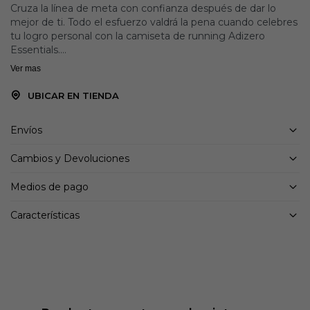
Cruza la línea de meta con confianza después de dar lo
mejor de ti. Todo el esfuerzo valdrá la pena cuando celebres
tu logro personal con la camiseta de running Adizero
Essentials.
Ver mas
Con un ajuste ceñido y confeccionada en un tejido liviano
que se mantiene suave al tacto, esta remera clásica de
UBICAR EN TIENDA
running te dará una sensación relajada mientras recorres
cada kilómetro. Los productos con tecnología adidas
Envíos
AEROREADY utilizan materiales absorbentes o que repelen
el sudor para mantener tu piel seca y tu cuerpo cómodo
Cambios y Devoluciones
mientras corres.
Medios de pago
Hecho con una serie de materiales reciclados, este
producto representa solo una de nuestras soluciones para
Características
acabar con los residuos plásticos.
Detalles:
Ajuste ceñido
Cuello redondo
Tejido entrelazado 100 % poliéster reciclado
Tejido liviano