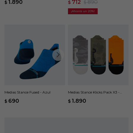
1.890
712
890
$
$
$
20
Medias Stance Fused - Azul
Medias Stance Klicks Pack X3 -
Multicolor
690
1.890
$
$