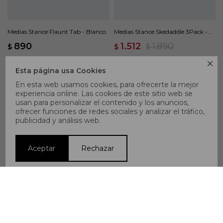
Medias Stance Flaunt Tab - Blanco
Medias Stance Skedaddle 3Pack -
Multicolor
890
1.512
1.890
$
$
$
20

Esta página usa Cookies
En esta web usamos cookies, para ofrecerte la mejor
experiencia online. Las cookies de este sitio web se
usan para personalizar el contenido y los anuncios,
ofrecer funciones de redes sociales y analizar el tráfico,
publicidad y análisis web.
Aceptar
Rechazar
Medias Stance Fields Pack x 3 -
Multicolor
1.512
1.890
$
$