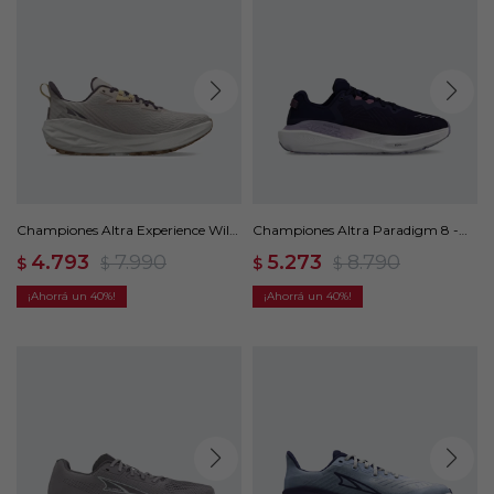
Championes Altra Experience Wild
Championes Altra Paradigm 8 -
- Beige
Violeta
4.793
7.990
5.273
8.790
$
$
$
$
40
40