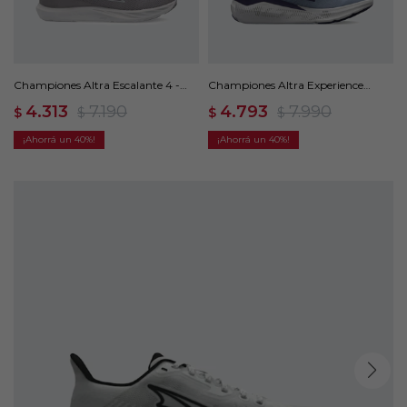
Championes Altra Escalante 4 -
Championes Altra Experience
Gris
Form - Azul
4.313
7.190
4.793
7.990
$
$
$
$
40
40