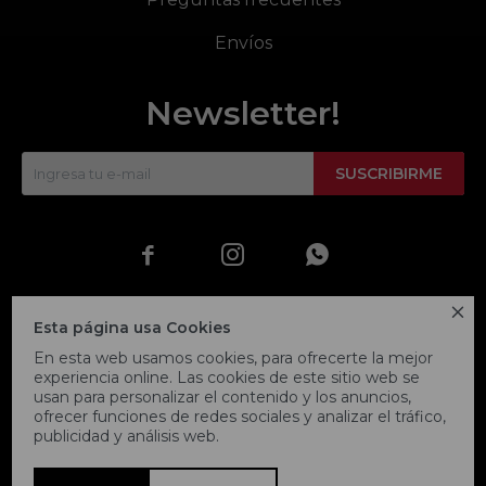
Envíos
Newsletter!
SUSCRIBIRME




Esta página usa Cookies
En esta web usamos cookies, para ofrecerte la mejor
experiencia online. Las cookies de este sitio web se
usan para personalizar el contenido y los anuncios,
ofrecer funciones de redes sociales y analizar el tráfico,
publicidad y análisis web.
© Copyright 2026 / Fitpoint