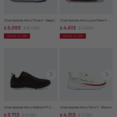
Championes Altra Timp 5 - Negro
Championes Altra Lone Peak 9 -
Verde
5.093
8.490
4.613
7.690
$
$
$
$
40
40
Championes Altra Solstice XT 2 -
Championes Altra Torin 7 - Blanco
Negro
3.713
6.190
4.313
7.190
$
$
$
$