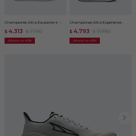
Championes Altra Escalante 4 -
Championes Altra Experience
Gris
Form - Azul
4.313
7.190
4.793
7.990
$
$
$
$
40
40