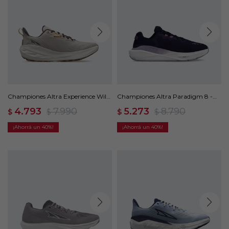
Championes Altra Experience Wild
Championes Altra Paradigm 8 -
- Beige
Violeta
4.793
7.990
5.273
8.790
$
$
$
$
40
40