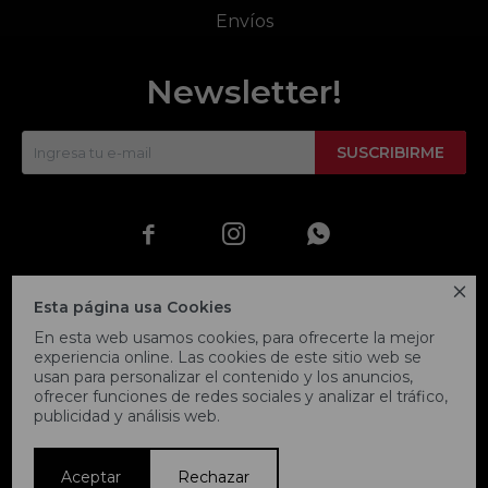
Envíos
Newsletter!
SUSCRIBIRME




Esta página usa Cookies
En esta web usamos cookies, para ofrecerte la mejor
experiencia online. Las cookies de este sitio web se
usan para personalizar el contenido y los anuncios,
ofrecer funciones de redes sociales y analizar el tráfico,
publicidad y análisis web.
© Copyright 2026 / Fitpoint
Aceptar
Rechazar