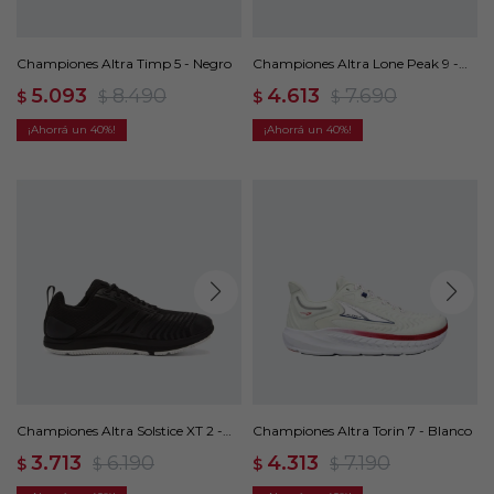
Championes Altra Timp 5 - Negro
Championes Altra Lone Peak 9 -
Verde
5.093
8.490
4.613
7.690
$
$
$
$
40
40
Championes Altra Solstice XT 2 -
Championes Altra Torin 7 - Blanco
Negro
3.713
6.190
4.313
7.190
$
$
$
$