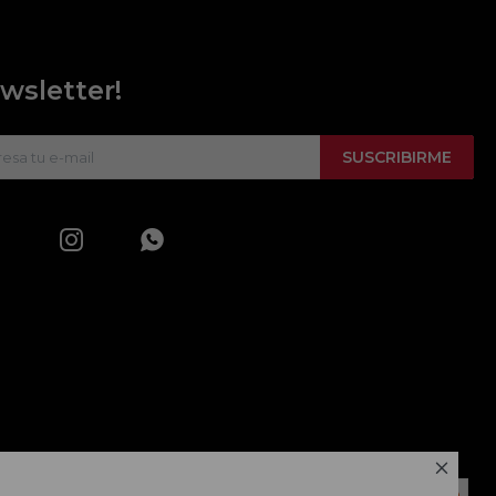
wsletter!
SUSCRIBIRME


