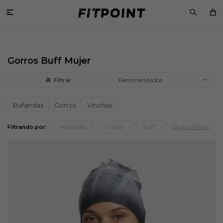

Gorros Buff Mujer
Recomendados
Bufandas
Gorros
Vinchas
Quitar filtros
Filtrando por:
Accesorios
Gorros
Buff