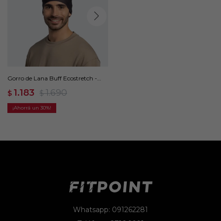
Gorro de Lana Buff Ecostretch -
Negro
1.183
1.690
$
$
30
Whatsapp: 091262281