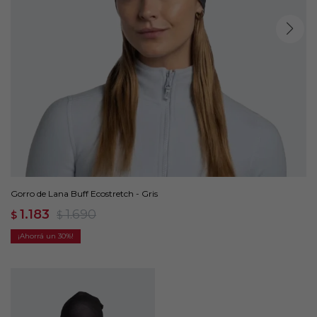
Gorro de Lana Buff Ecostretch - Gris
1.183
1.690
$
$
30