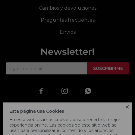
Cambios y devoluciones
Preguntas frecuentes
Envíos
Newsletter!
SUSCRIBIRME




Esta página usa Cookies
En esta web usamos cookies, para ofrecerte la mejor
experiencia online. Las cookies de este sitio web se
usan para personalizar el contenido y los anuncios,