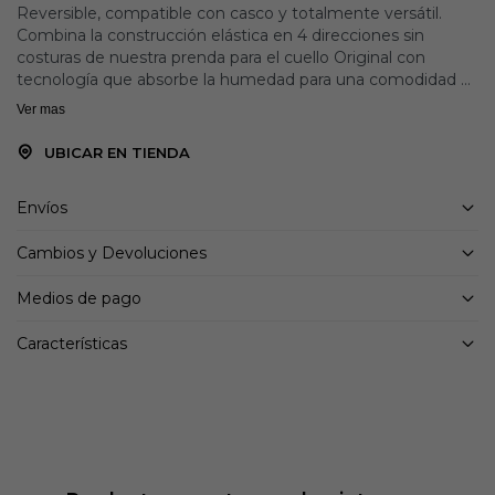
Reversible, compatible con casco y totalmente versátil.
Combina la construcción elástica en 4 direcciones sin
costuras de nuestra prenda para el cuello Original con
tecnología que absorbe la humedad para una comodidad y
un rendimiento óptimos. Fabricada de forma sostenible en
Ver mas
Barcelona con un 95 % de material reciclado, para el
aventurero con conciencia ecológica.
UBICAR EN TIENDA
Detalles:
Envíos
Se puede usar debajo del casco.
Un producto, dos estilos diferentes. Disfruta más y
Cambios y Devoluciones
combínalo mejor gracias a sus dos estampados diferentes.
Fabricado con 95% de contenido reciclado.
Medios de pago
Máxima elasticidad y comodidad sin costuras que se mueve
contigo.
Características
Banda interior incorporada para absorber el sudor y la
humedad.