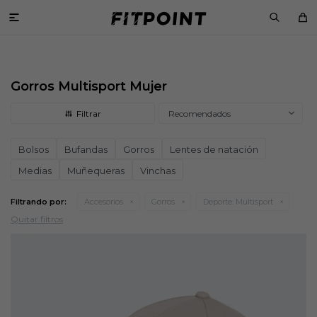

Gorros Multisport Mujer
Recomendados
Bolsos
Bufandas
Gorros
Lentes de natación
Medias
Muñequeras
Vinchas
Filtrando por:
Accesorios
Gorros
Deporte:
Multisport
Quitar filtros