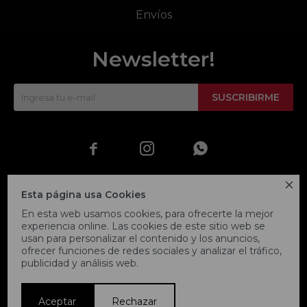
Envíos
Newsletter!
SUSCRIBIRME




Esta página usa Cookies
En esta web usamos cookies, para ofrecerte la mejor
experiencia online. Las cookies de este sitio web se
usan para personalizar el contenido y los anuncios,
ofrecer funciones de redes sociales y analizar el tráfico,
publicidad y análisis web.
© Copyright 2026 / Fitpoint
Aceptar
Rechazar