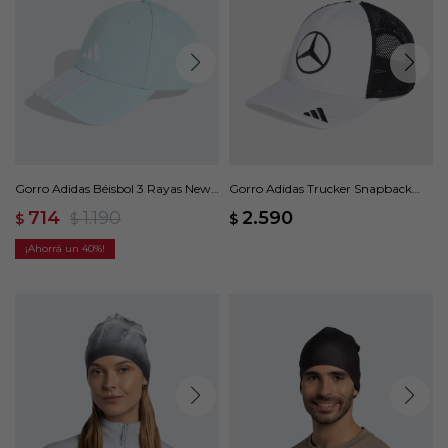
Gorro Adidas Béisbol 3 Rayas New
Gorro Adidas Trucker Snapback
Logo - Azul
Star Mercedes - Blanco
714
1.190
2.590
$
$
$
40