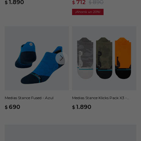
1.890
712
890
$
$
$
20
Medias Stance Fused - Azul
Medias Stance Klicks Pack X3 -
Multicolor
690
1.890
$
$