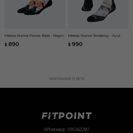
Medias Stance Flower Beds - Negro
Medias Stance Tendency - Azul
890
990
$
$
MOSTRANDO
15
DE
15
Whatsapp: 091262281