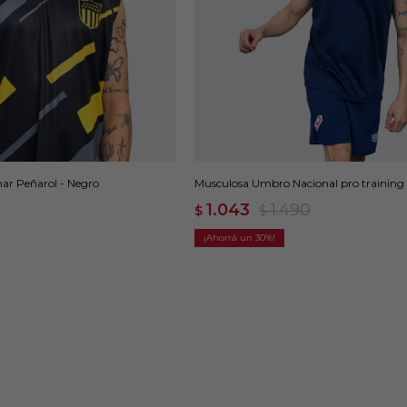
ar Peñarol - Negro
Musculosa Umbro Nacional pro training a
1.043
1.490
$
$
30