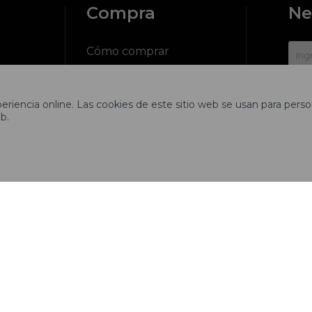
Compra
Ne
?
Cómo comprar
Cambios y devoluciones
riencia online. Las cookies de este sitio web se usan para person

b.
ciones
Preguntas frecuentes
Envíos
tros