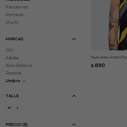
Pantalones
Remeras
Shorts
MARCAS
2XU
Musculosa Umbro Fyn
Adidas
890
New Balance
$
Reebok
Umbro
TALLE
M
L
PRECIO
($)