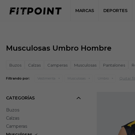
MARCAS
DEPORTES
Musculosas Umbro Hombre
Buzos
Calzas
Camperas
Musculosas
Pantalones
R
Quitar fi
Filtrando por:
Vestimenta
Musculosas
Umbro
CATEGORÍAS
Buzos
Calzas
Camperas
Musculosas