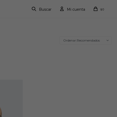
0
$
Recomendados