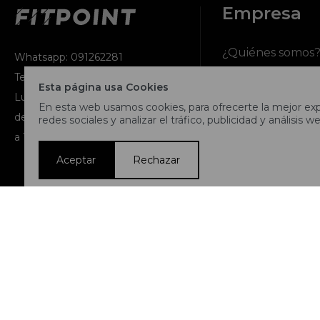
Empresa
¿Quiénes somos
Whatsapp: 091262281
Teléfono: 2716 9991
Esta página usa Cookies
Contacto
Lunes a jueves de 9:00 a 13:00 y
En esta web usamos cookies, para ofrecerte la mejor expe
de 14:00 a 17:45, viernes de 9:30
redes sociales y analizar el tráfico, publicidad y análisis we
Términos y condi
a 13:00 y de 14:00 a 17:45.
Nuestras tiendas
Aceptar
Rechazar
Trabaja con noso
© Copyright 2026 / Fitpoint