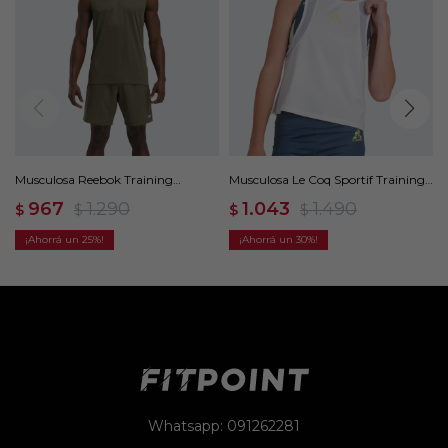
Musculosa Reebok Training
Musculosa Le Coq Sportif Training
Sleeveless Tech - Verde
Tull - Blanco
967
1.290
1.043
1.490
$
$
$
$
25
30
Whatsapp: 091262281