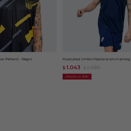
ar Peñarol - Negro
Musculosa Umbro Nacional pro training a
1.043
1.490
$
$
30