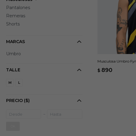
Pantalones
Remeras
Shorts
MARCAS
Umbro
Musculosa Umbro Fyn
890
TALLE
$
M
L
PRECIO
($)
OK