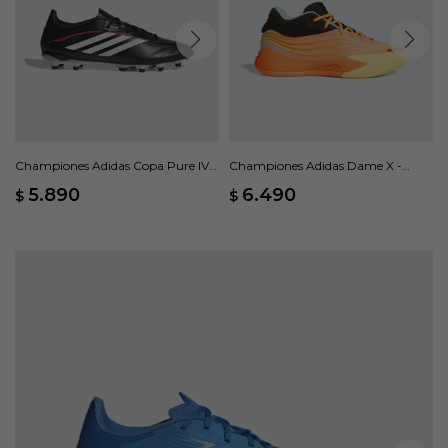
Championes Adidas Copa Pure IV
Championes Adidas Dame X -
League FG/MG - Negro
Naranja
5.890
6.490
$
$