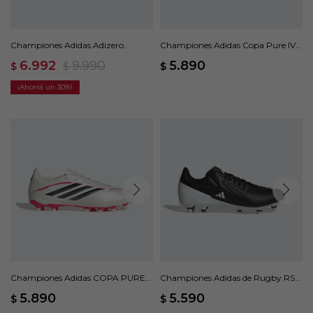
Championes Adidas Adizero
Championes Adidas Copa Pure IV
Boston 13 - Amarillo
League Turf - Blanco
6.992
9.990
5.890
$
$
$
30
Championes Adidas COPA PURE
Championes Adidas de Rugby RS15
IV LEAGUE - Blanco
terreno blando - Negro
5.890
5.590
$
$