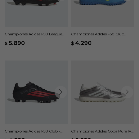
Championes Adidas F50 League
Championes Adidas F50 Club
Terreno Firme/Multisuperficie -
Pasto Sintético - Azul
5.890
4.290
$
$
Negro
Championes Adidas F50 Club -
Championes Adidas Copa Pure IV
Negro
League - Gris