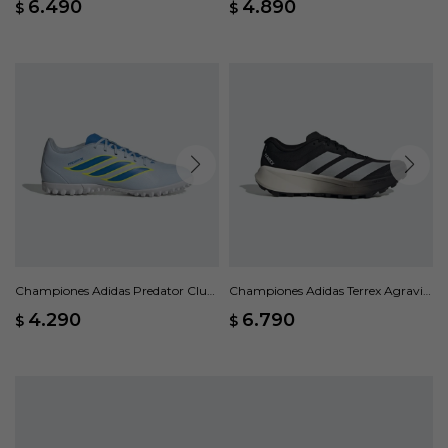
6.490
4.890
$
$
- Azul
Championes Adidas Predator Club
Championes Adidas Terrex Agravic
Pasto Sintético - Azul
4 - Negro
4.290
6.790
$
$