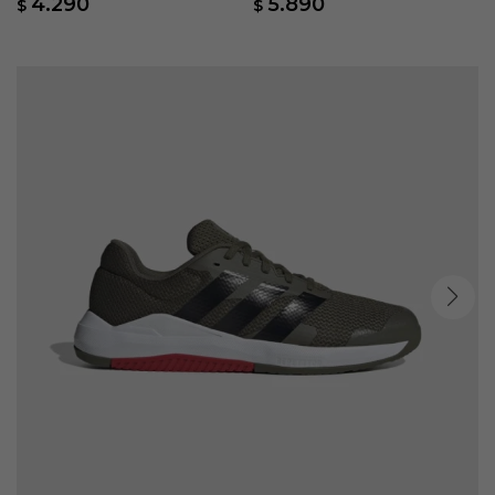
4.290
5.890
$
$