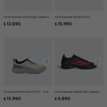
Championes Asics Magic Speed 5 -
Championes Norda 001A
Verde
Dyneema - Negro
12.690
15.990
$
$
Championes Norda 003 M - Gris
Championes Adidas F50 League
Moqueta - Negro
15.990
5.890
$
$