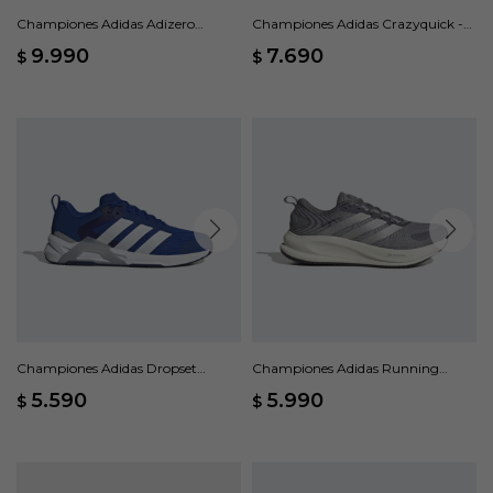
Championes Adidas Adizero
Championes Adidas Crazyquick -
Boston 13 - Blanco
Blanco
9.990
7.690
$
$
Championes Adidas Dropset
Championes Adidas Running
Control Training - Azul
SUPERNOVA EASE 2 M - Gris
5.590
5.990
$
$