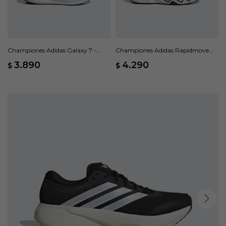
Championes Adidas Galaxy 7 -
Championes Adidas Rapidmove
Azul
Go M - Negro
3.890
4.290
$
$