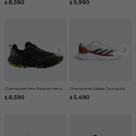
8.590
5.990
$
$
Championes New Balance Hierro
Championes Adidas Courtquick
V9 - Negro
Padel - Blanco
8.590
5.490
$
$