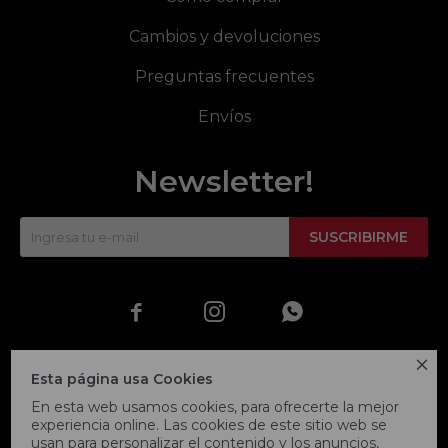
Cambios y devoluciones
Preguntas frecuentes
Envíos
Newsletter!
SUSCRIBIRME




Esta página usa Cookies
En esta web usamos cookies, para ofrecerte la mejor
experiencia online. Las cookies de este sitio web se
usan para personalizar el contenido y los anuncios,