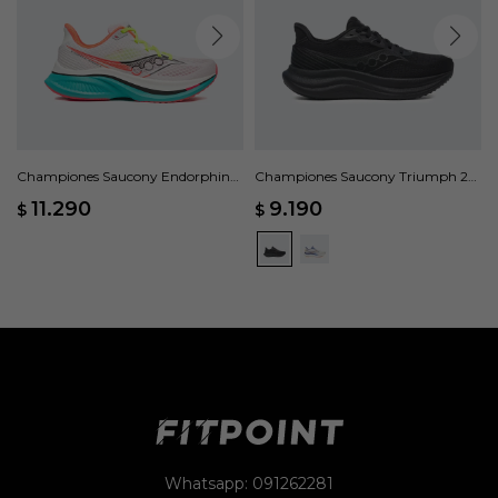
Championes Saucony Endorphin
Championes Saucony Triumph 23
Speed 5 - Blanco
- Negro
11.290
9.190
$
$
Whatsapp: 091262281