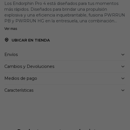
Los Endorphin Pro 4 está diseñados para tus momentos
más rápidos. Diseñados para brindar una propulsión
explosiva y una eficiencia inquebrantable, fusiona PWRRUN
PB y PWRRUN HG en la entresuela, una combinación
pionera en la industria que potencia cada zancada. Una
Ver mas
placa íntegramente de carbono añade rigidez y retorno de
energía, mientras que el forro del talón suave como la seda
UBICAR EN TIENDA
y el sistema de lengüeta integrado te hacen sentir como si
estuvieras calzando un viejo amigo. El día de la carrera, no
Envíos
es solo un calzado es tu ventaja.
Cambios y Devoluciones
Medios de pago
Características