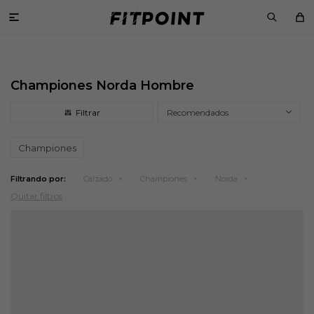

Championes Norda Hombre
Recomendados
Championes
Filtrando por:
Calzado
Championes
Norda
Quitar filtros