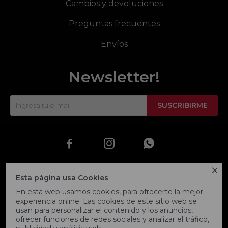
Cambios y devoluciones
Preguntas frecuentes
Envíos
Newsletter!
SUSCRIBIRME




Esta página usa Cookies
En esta web usamos cookies, para ofrecerte la mejor
experiencia online. Las cookies de este sitio web se
usan para personalizar el contenido y los anuncios,
ofrecer funciones de redes sociales y analizar el tráfico,