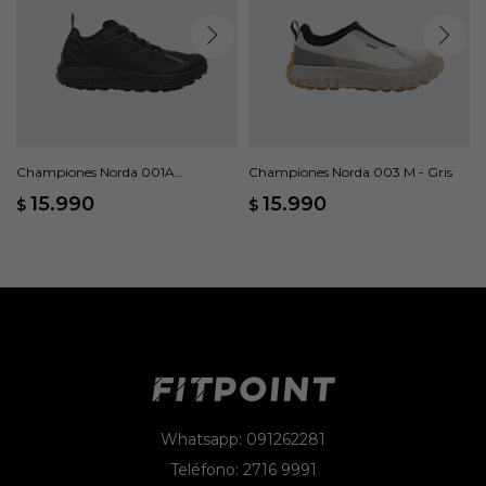
Championes Norda 001A
Championes Norda 003 M - Gris
Dyneema - Negro
15.990
15.990
$
$
Whatsapp: 091262281
Teléfono: 2716 9991