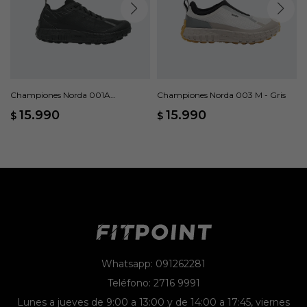
Championes Norda 001A
Championes Norda 003 M - Gris
Dyneema - Negro
15.990
15.990
$
$
Whatsapp: 091262281
Teléfono: 2716 9991
Lunes a jueves de 9:00 a 13:00 y de 14:00 a 17:45, viernes