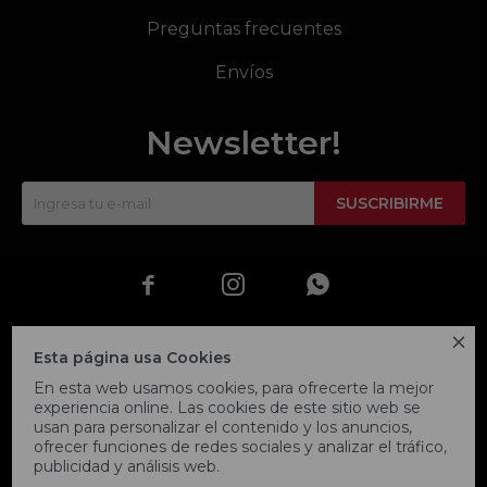
Preguntas frecuentes
Envíos
Newsletter!
SUSCRIBIRME




Esta página usa Cookies
En esta web usamos cookies, para ofrecerte la mejor
experiencia online. Las cookies de este sitio web se
usan para personalizar el contenido y los anuncios,
ofrecer funciones de redes sociales y analizar el tráfico,
publicidad y análisis web.