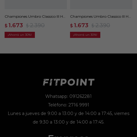
Championes Umbro Classico III HG
Championes Umbro Classico III HG
- Blanco
- Negro
1.673
2.390
1.673
2.390
$
$
$
$
30
30
Whatsapp: 091262281
Teléfono: 2716 9991
Lunes a jueves de 9:00 a 13:00 y de 14:00 a 17:45, viernes
de 9:30 a 13:00 y de 14:00 a 17:45.