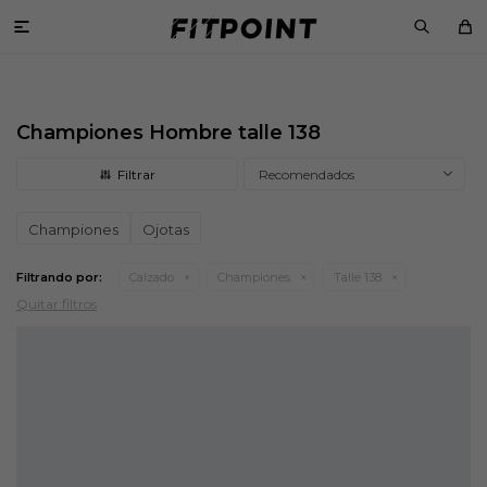

Championes Hombre talle 138
Recomendados
Championes
Ojotas
Filtrando por:
Calzado
Championes
Talle 138
Quitar filtros