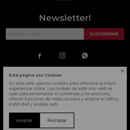
Newsletter!
SUSCRIBIRME




Esta página usa Cookies
En esta web usamos cookies, para ofrecerte la mejor
experiencia online. Las cookies de este sitio web se
usan para personalizar el contenido y los anuncios,
ofrecer funciones de redes sociales y analizar el tráfico,
publicidad y análisis web.
© Copyright 2026 / Fitpoint
Aceptar
Rechazar