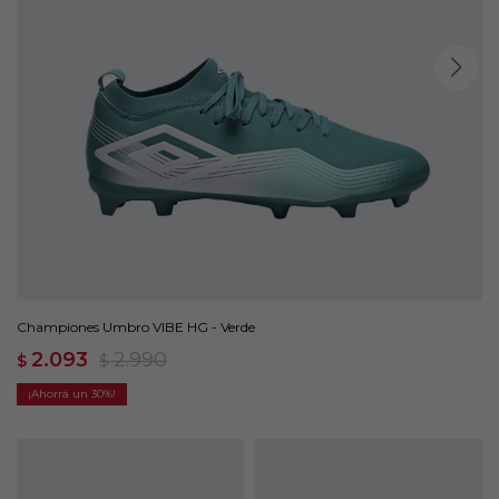
Championes Umbro VIBE HG - Verde
2.093
2.990
$
$
30