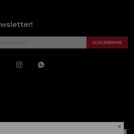
wsletter!
SUSCRIBIRME


