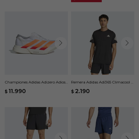
Championes Adidas Adizero Adios
Remera Adidas Adi365 Climacool -
Pro 4 - Blanco
Negro
11.990
2.190
$
$