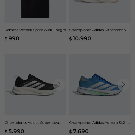
Remera Reebok SpeedWick - Negro
Championes Adidas Ultraboost 5 -
Blanco
990
10.990
$
$
Championes Adidas Supernova
Championes Adidas Adizero SL2 -
Ease 2 - Negro
Azul
5.990
7.690
$
$