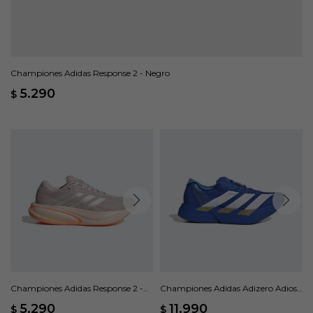
Championes Adidas Response 2 - Negro
5.290
$
Championes Adidas Response 2 -
Championes Adidas Adizero Adios
Multicolor
Pro 4 M - Azul
5.290
11.990
$
$