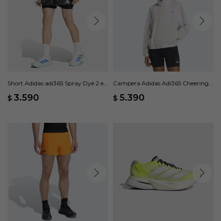
Short Adidas adi365 Spray Dye 2 en
Campera Adidas Adi365 Cheering -
1 - Gris
Gris
3.590
5.390
$
$