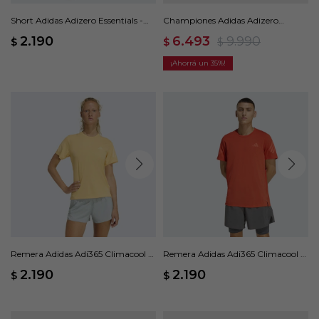
Short Adidas Adizero Essentials -
Championes Adidas Adizero
Naranja
Boston 13 - Amarillo
2.190
6.493
9.990
$
$
$
35
Remera Adidas Adi365 Climacool -
Remera Adidas Adi365 Climacool -
Naranja
Naranja
2.190
2.190
$
$