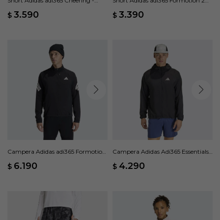
Short Adidas adi365 Cheering -
Short Adidas adi365 Formotion 2
Negro
en 1 - Negro
3.590
3.390
$
$
Campera Adidas adi365 Formotion
Campera Adidas Adi365 Essentials -
- Negro
Negro
6.190
4.290
$
$