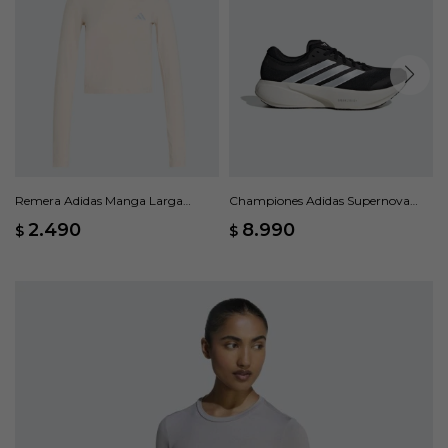
Remera Adidas Manga Larga
Championes Adidas Supernova
Adi365 Essentials - Beige
Rise 3 - Negro
2.490
8.990
$
$