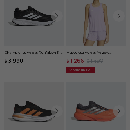
Championes Adidas Runfalcon 5 -
Musculosa Adidas Adizero
Negro
Essentials - Violeta
3.990
1.266
1.490
$
$
$
15