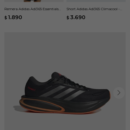
Remera Adidas Adi365 Essentials
Short Adidas Adi365 Climacool -
Brand Love - Gris
Azul
1.890
3.690
$
$