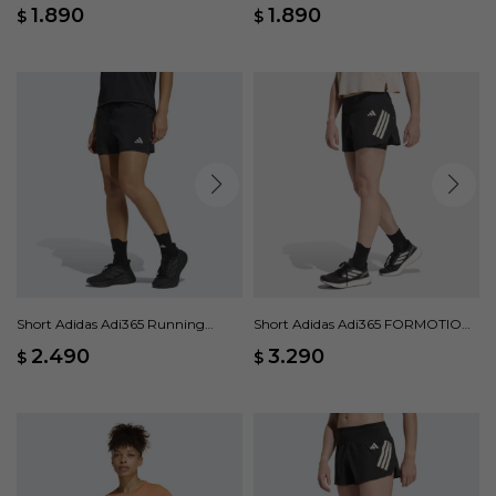
Negro
Azul
1.890
1.890
$
$
Short Adidas Adi365 Running
Short Adidas Adi365 FORMOTION
Essentials 2 en 1 - Negro
2 en 1 - Negro
2.490
3.290
$
$