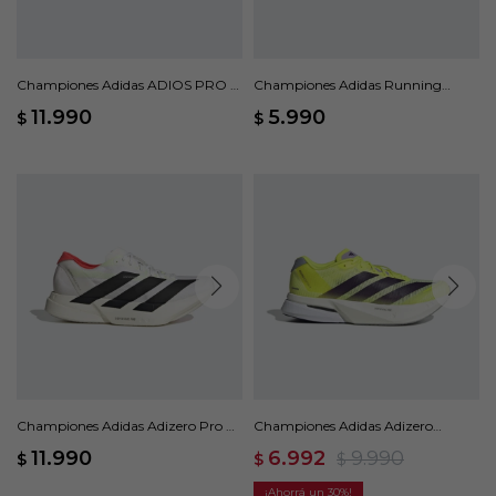
Championes Adidas ADIOS PRO 4
Championes Adidas Running
- Azul
SUPERNOVA EASE 2 M - Gris
11.990
5.990
$
$
Championes Adidas Adizero Pro 4
Championes Adidas Adizero
- Blanco
Boston 13 - Amarillo
11.990
6.992
9.990
$
$
$
30