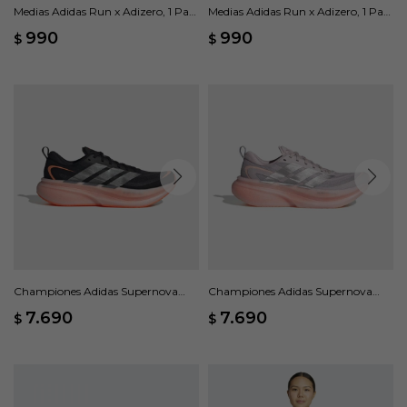
Medias Adidas Run x Adizero, 1 Par
Medias Adidas Run x Adizero, 1 Par
- Violeta
- Amarillo
990
990
$
$
Championes Adidas Supernova
Championes Adidas Supernova
Glide - Negro
Glide - Violeta
7.690
7.690
$
$