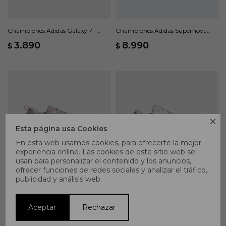
Championes Adidas Galaxy 7 -
Championes Adidas Supernova
Negro
Rise 3 - Naranja
3.890
8.990
$
$

Esta página usa Cookies
En esta web usamos cookies, para ofrecerte la mejor
experiencia online. Las cookies de este sitio web se
usan para personalizar el contenido y los anuncios,
ofrecer funciones de redes sociales y analizar el tráfico,
publicidad y análisis web.
Championes Adidas Supernova
Championes Adidas Galaxy 7 -
Ease 2 - Rosado
Blanco
5.990
3.890
$
$
Aceptar
Rechazar