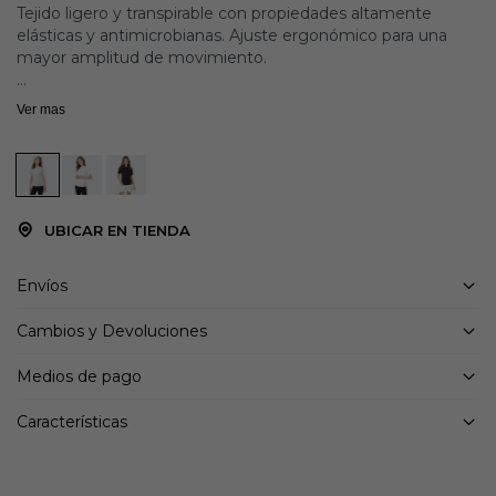
Tejido ligero y transpirable con propiedades altamente
elásticas y antimicrobianas. Ajuste ergonómico para una
mayor amplitud de movimiento.
Detalles:
Ver mas
85% poliamida 15% elastano
UBICAR EN TIENDA
Envíos
Cambios y Devoluciones
Medios de pago
Características