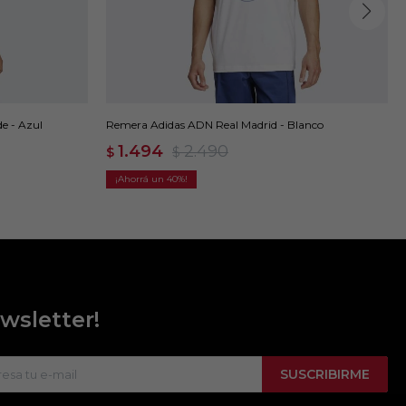
e - Azul
Remera Adidas ADN Real Madrid - Blanco
1.494
2.490
$
$
40
wsletter!
SUSCRIBIRME