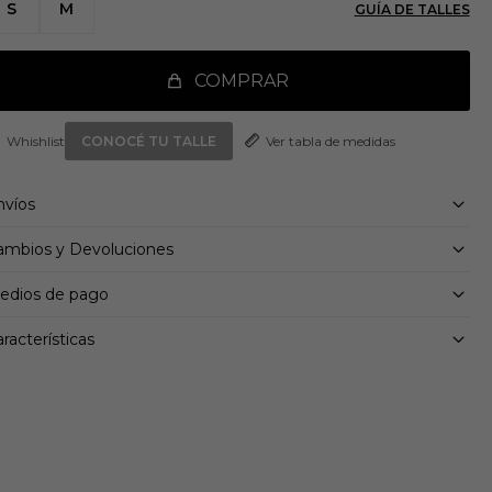
S
M
GUÍA DE TALLES
talles reflectantes añadidos mejoran tu visibilidad en
ndiciones de poca luz, mientras que el atrevido logotipo
erformance muestra a todos a dónde pertenece tu orgullo.
uste regular
COMPRAR
uello redondo
al simulado 100% poliéster reciclado
Ver tabla de medidas
EROREADY
CONOCÉ TU TALLE
talles reflectantes
nvíos
ambios y Devoluciones
edios de pago
racterísticas