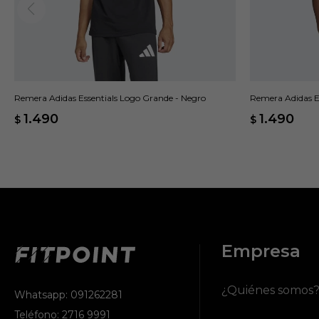
Remera Adidas Essentials Logo Grande - Negro
Remera Adidas Es
1.490
1.490
$
$
Empresa
¿Quiénes somos
Whatsapp: 091262281
Teléfono: 2716 9991