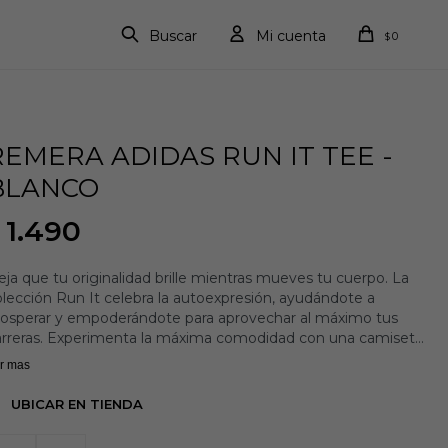
0
$
REMERA ADIDAS RUN IT TEE -
BLANCO
1.490
ja que tu originalidad brille mientras mueves tu cuerpo. La
lección Run It celebra la autoexpresión, ayudándote a
rosperar y empoderándote para aprovechar al máximo tus
arreras. Experimenta la máxima comodidad con una camiseta
ra correr que se mantiene suave sobre la piel incluso cuando
r mas
 carrera se intensifica. La camiseta Run It está confeccionada
n materiales ligeros y transpirables que te mantienen fresco
UBICAR EN TIENDA
 cómodo de principio a fin. adidas AERORADY gestiona el
udor de tu cuerpo manteniéndote seco por más tiempo. Los