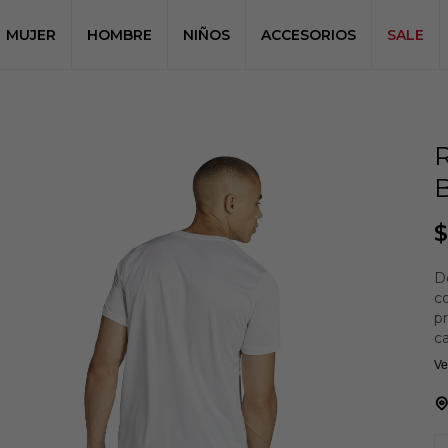
MUJER
HOMBRE
NIÑOS
ACCESORIOS
SALE
$
De
co
p
c
pa
Ve
la
co
y
s