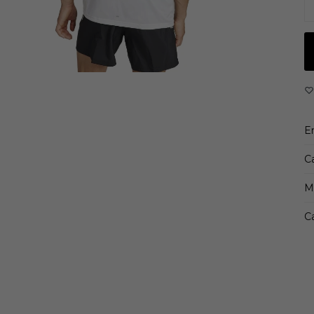
de
co
P
Aj
C
Oj
A
De
E
C
M
Ca