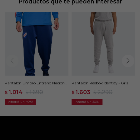
Productos que te pueden interesar
Pantalón Umbro Entreno Nacional
Pantalón Reebok Identity - Gris
- Azul
1.014
1.690
1.603
2.290
$
$
$
$
40
30