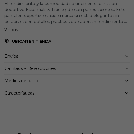
El rendimiento y la comodidad se unen en el pantalón
deportivo Essentials 3 Tiras tejido con puños abiertos. Este
pantalón deportivo clásico marca un estilo elegante sin
esfuerzo, con detalles prácticos que aportan rendimiento.
Ver mas
Pensada para la versatilidad, la confección en tejido liso
ofrece durabilidad y un acabado elegante. Las tradicionales
UBICAR EN TIENDA
3 Tiras añaden un toque auténtico, mientras que los puños
abiertos permiten un ajuste relajado que se mueve con vos.
Envíos
Con bolsillos laterales para mayor practicidad, este pantalón
Cambios y Devoluciones
combina forma y funcionalidad. Ya sea para un día informal
o para armar un look elegante, sentite seguro con adidas.
Medios de pago
Detalles:
Características
Ajuste clásico
Cierre con cordón de ajuste
Material principal: 100 % poliamida (100 % reciclada)
Bolsillos laterales
Puños abiertos
Las 3 Rayas