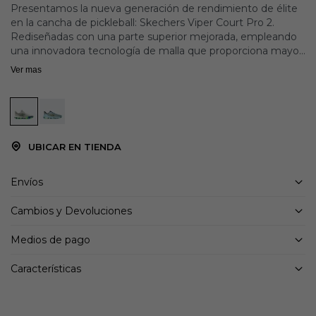
Presentamos la nueva generación de rendimiento de élite
en la cancha de pickleball: Skechers Viper Court Pro 2.
Rediseñadas con una parte superior mejorada, empleando
una innovadora tecnología de malla que proporciona mayor
durabilidad sin comprometer la transpirabilidad ni la
Ver mas
flexibilidad. Diseñadas para el jugador de élite de pickleball,
estas zapatillas bajas con cordones cuentan con una
plantilla Arch Fit® EVA de gran soporte y espuma ULTRA
GO® reactiva en la entresuela.
UBICAR EN TIENDA
Detalles:
Altura del tacón: 1 1/4 pulgadas
Amortiguación de entresuela de espuma TRA GO®
Envíos
Compuesto Goodyear® Gold
Relaxed Fit® para un ajuste cómodo y espacioso en la
Cambios y Devoluciones
puntera y el antepié
Medios de pago
Características