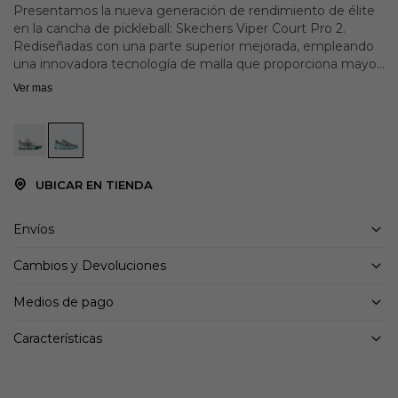
Presentamos la nueva generación de rendimiento de élite
en la cancha de pickleball: Skechers Viper Court Pro 2.
Rediseñadas con una parte superior mejorada, empleando
una innovadora tecnología de malla que proporciona mayor
durabilidad sin comprometer la transpirabilidad ni la
Ver mas
flexibilidad. Diseñadas para el jugador de élite de pickleball,
estas zapatillas bajas con cordones cuentan con una
plantilla Arch Fit® EVA de gran soporte y espuma ULTRA
GO® reactiva en la entresuela.
UBICAR EN TIENDA
Detalles:
Altura del tacón: 1 1/4 pulgadas
Amortiguación de entresuela de espuma TRA GO®
Envíos
Compuesto Goodyear® Gold
Relaxed Fit® para un ajuste cómodo y espacioso en la
Cambios y Devoluciones
puntera y el antepié
Medios de pago
Características