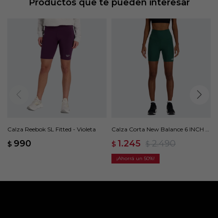
Productos que te pueden interesar
Calza Reebok SL Fitted - Violeta
Calza Corta New Balance 6 INCH -
Verde
990
1.245
2.490
$
$
$
50