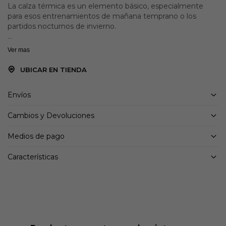
La calza térmica es un elemento básico, especialmente
para esos entrenamientos de mañana temprano o los
partidos nocturnos de invierno.
Detalles:
Ver mas
90% Poliéster y 10% Spandex, ofrece un equilibrio superior
entre resistencia y flexibilidad
UBICAR EN TIENDA
Envíos
Cambios y Devoluciones
Medios de pago
Características