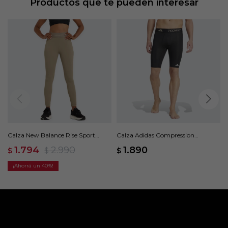
Productos que te pueden interesar
Calza New Balance Rise Sport
Calza Adidas Compression
Legging 25 - Gris
Training - Negro
1.794
2.990
1.890
$
$
$
40