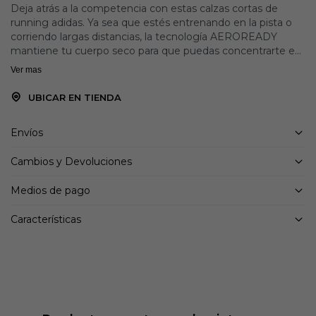
Deja atrás a la competencia con estas calzas cortas de
running adidas. Ya sea que estés entrenando en la pista o
corriendo largas distancias, la tecnología AEROREADY
mantiene tu cuerpo seco para que puedas concentrarte en
alcanzar nuevas marcas personales. El ajuste ceñido viene
Ver mas
con una elasticidad integrada que te permite correr con
facilidad a cualquier ritmo. Este producto está hecho con un
UBICAR EN TIENDA
mínimo de 70% de materiales reciclados. Utilizando
materiales reciclados disminuimos los residuos, nuestra
Envíos
dependencia de los recursos finitos y la huella que generan
los productos que fabricamos.
Cambios y Devoluciones
Detalles:
Medios de pago
Corte ajustado
Cintura elástica con cordón ajustable
Características
79% poliéster reciclado / 21% elastano
AEROREADY
Tiro medio