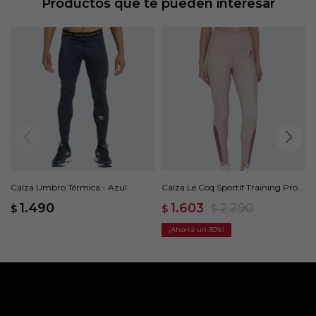
Productos que te pueden interesar
Calza Umbro Térmica - Azul
Calza Le Coq Sportif Training Pro -
Beige
1.490
1.603
2.290
$
$
$
30