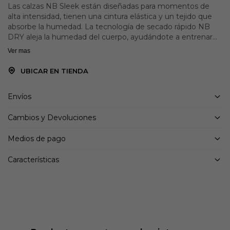
Las calzas NB Sleek están diseñadas para momentos de
alta intensidad, tienen una cintura elástica y un tejido que
absorbe la humedad. La tecnología de secado rápido NB
DRY aleja la humedad del cuerpo, ayudándote a entrenar
con facilidad. Confeccionada en tejido elástico que abraza tu
Ver mas
figura y proporciona libertad de movimiento durante los
entrenamientos de alta intensidad.
UBICAR EN TIENDA
Envíos
Cambios y Devoluciones
Medios de pago
Características