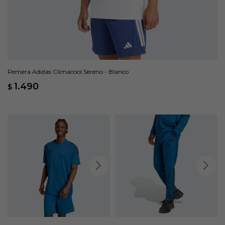
Remera Adidas Climacool Sereno - Blanco
1.490
$