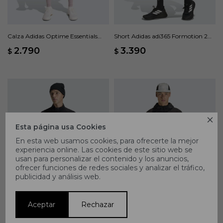
Calza Adidas Optime Essentials
Short Adidas adi365 Formotion 2
Bolsillo Oculto - Rosado
en 1 - Negro
2.790
3.390
$
$

Esta página usa Cookies
En esta web usamos cookies, para ofrecerte la mejor
experiencia online. Las cookies de este sitio web se
usan para personalizar el contenido y los anuncios,
ofrecer funciones de redes sociales y analizar el tráfico,
publicidad y análisis web.
Campera Adidas adi365 Formotion
Campera Adidas Adi365 Essentials -
- Negro
Negro
Aceptar
Rechazar
6.190
4.290
$
$