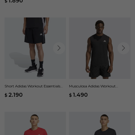
1.890
$
Short Adidas Workout Essentials
Musculosa Adidas Workout
Base 3 Rayas - Negro
Essentials Feelready - Negro
2.190
1.490
$
$