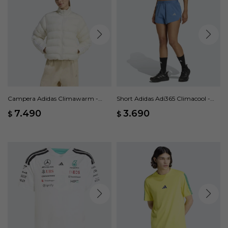
Campera Adidas Climawarm -
Short Adidas Adi365 Climacool -
Blanco
Azul
7.490
3.690
$
$