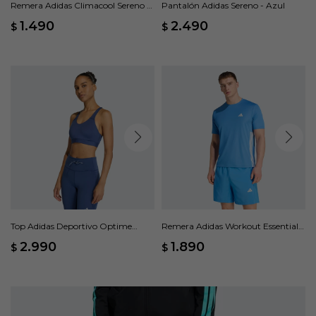
Remera Adidas Climacool Sereno -
Pantalón Adidas Sereno - Azul
Azul
1.490
2.490
$
$
Top Adidas Deportivo Optime
Remera Adidas Workout Essentials
Essentials Workout Soporte Alto -
Base 3 Rayas - Azul
2.990
1.890
$
$
Azul