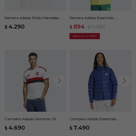
Remera Adidas Piloto Mercedes
Remera Adidas Essentials -
AMG Petronas F1 Team - Blanco
Amarillo
4.290
894
1.490
$
$
$
40
Camiseta Adidas Visitante CR
Campera Adidas Essentials
Flamengo 26 - Blanco
Climawarm - Azul
4.690
7.490
$
$