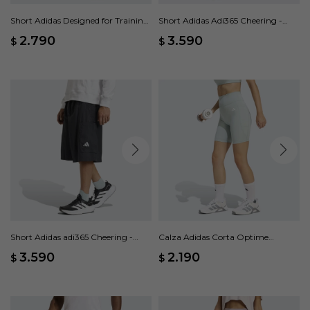
Short Adidas Designed for Training
Short Adidas Adi365 Cheering -
- Verde
Gris
2.790
3.590
$
$
Short Adidas adi365 Cheering -
Calza Adidas Corta Optime
Negro
Essentials Stash Pocket - Verde
3.590
2.190
$
$