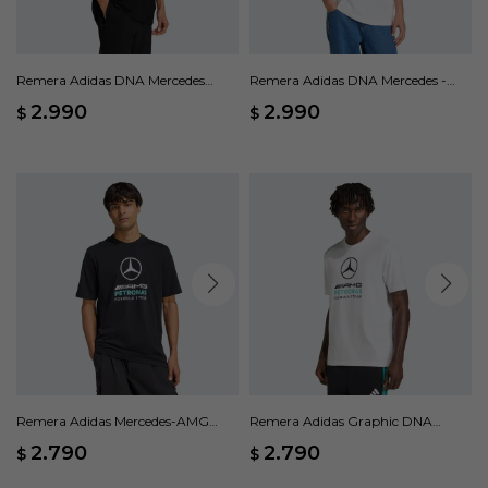
Remera Adidas DNA Mercedes
Remera Adidas DNA Mercedes -
Petronas Formula 1 Team - Negro
AMG Petronas Formula 1 Team -
2.990
2.990
$
$
Blanco
Remera Adidas Mercedes-AMG
Remera Adidas Graphic DNA
Petronas Formula 1 Team DNA -
Mercedes Petronas Formula 1 -
2.790
2.790
$
$
Negro
Blanco