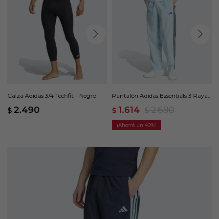
Calza Adidas 3/4 Techfit - Negro
Pantalón Adidas Essentials 3 Rayas
- Azul
2.490
1.614
2.690
$
$
$
40