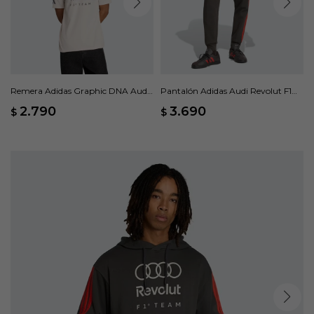
Remera Adidas Graphic DNA Audi
Pantalón Adidas Audi Revolut F1®
Revolut F1 Team - Beige
Team DNA - Negro
2.790
3.690
$
$