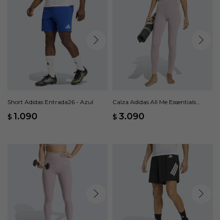
Short Adidas Entrada26 - Azul
Calza Adidas All Me Essentials
Largas - Rosa
1.090
3.090
$
$