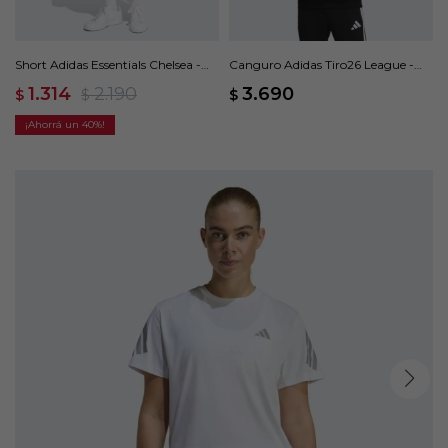
Short Adidas Essentials Chelsea -
Canguro Adidas Tiro26 League -
Azul
Negro
1.314
2.190
3.690
$
$
$
40