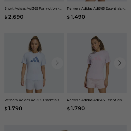
Short Adidas Adi365 Formotion -
Remera Adidas Adi365 Essentials -
Naranja
Blanco
2.690
1.490
$
$
Remera Adidas Adi365 Essentials -
Remera Adidas Adi365 Essentials
Azul
Brand Love - Rosado
1.790
1.790
$
$