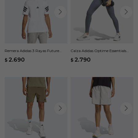
Remera Adidas 3 Rayas Future
Calza Adidas Optime Essentials
Icons - Blanco
Bolsillo Oculto - Gris
2.690
2.790
$
$