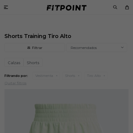

Shorts Training Tiro Alto
Recomendados
Calzas
Shorts
Filtrando por:
Vestimenta
Shorts
Tiro:
Alto
Quitar filtros