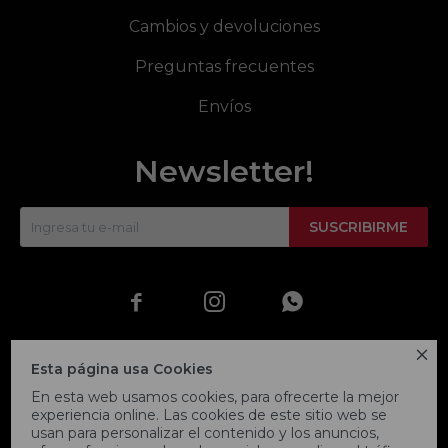
Cambios y devoluciones
Preguntas frecuentes
Envíos
Newsletter!
SUSCRIBIRME




Esta página usa Cookies
En esta web usamos cookies, para ofrecerte la mejor
experiencia online. Las cookies de este sitio web se
usan para personalizar el contenido y los anuncios,