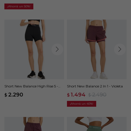
50
Short New Balance High Rise 5 -
Short New Balance 2 In 1 - Violeta
Negro
2.290
1.494
2.490
$
$
$
40