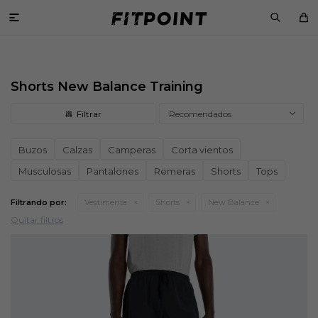

Shorts New Balance Training
Recomendados
Buzos
Calzas
Camperas
Corta vientos
Musculosas
Pantalones
Remeras
Shorts
Tops
Filtrando por:
Vestimenta
Shorts
New Balance
Quitar filtros