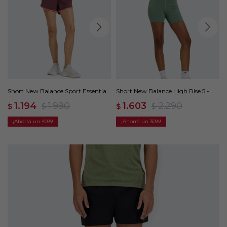
Short New Balance Sport Essentials
Short New Balance High Rise 5 -
- Violeta
Verde
1.194
1.990
1.603
2.290
$
$
$
$
40
30