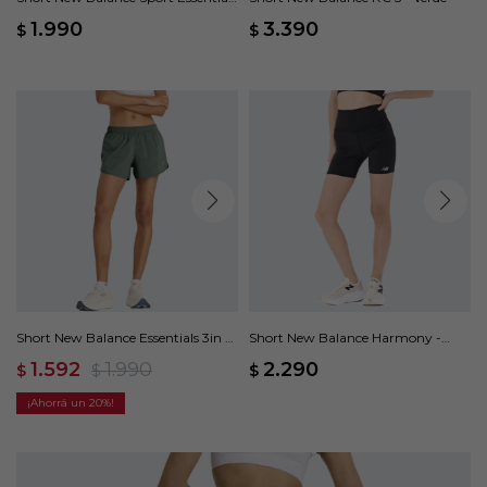
3 - Azul
1.990
3.390
$
$
Short New Balance Essentials 3in -
Short New Balance Harmony -
Verde
Negro
1.592
1.990
2.290
$
$
$
20