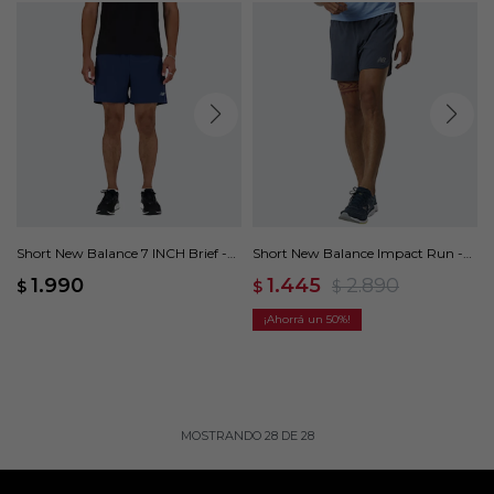
Short New Balance 7 INCH Brief -
Short New Balance Impact Run -
Azul
Azul
1.990
1.445
2.890
$
$
$
50
MOSTRANDO
28
DE
28