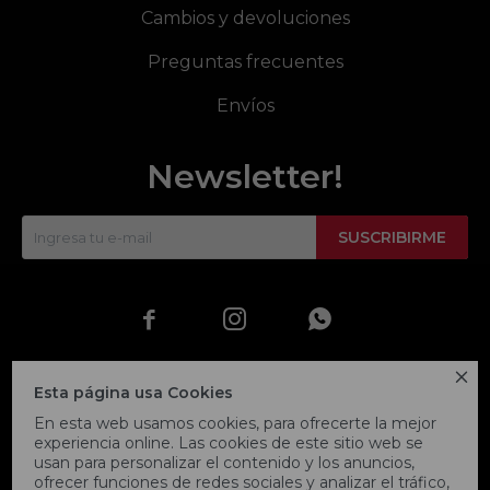
Cambios y devoluciones
Preguntas frecuentes
Envíos
Newsletter!
SUSCRIBIRME




Esta página usa Cookies
En esta web usamos cookies, para ofrecerte la mejor
experiencia online. Las cookies de este sitio web se
usan para personalizar el contenido y los anuncios,
ofrecer funciones de redes sociales y analizar el tráfico,