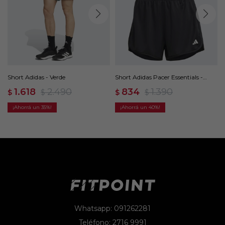
Short Adidas - Verde
Short Adidas Pacer Essentials -
Negro
1.618
2.490
834
1.390
$
$
$
$
35
40
Whatsapp: 091262281
Teléfono: 2716 9991