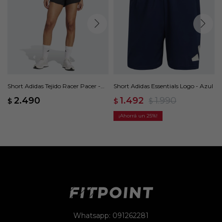
Short Adidas Tejido Racer Pacer -
Short Adidas Essentials Logo - Azul
Negro
2.490
1.492
1.990
$
$
$
25
Whatsapp: 091262281