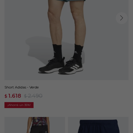
Short Adidas - Verde
1.618
2.490
$
$
35