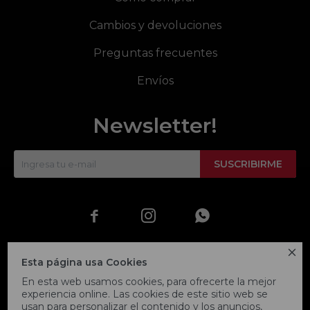
Cambios y devoluciones
Preguntas frecuentes
Envíos
Newsletter!
SUSCRIBIRME




Esta página usa Cookies
En esta web usamos cookies, para ofrecerte la mejor
experiencia online. Las cookies de este sitio web se
usan para personalizar el contenido y los anuncios,