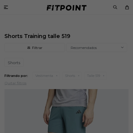

Shorts Training talle 519
Recomendados
Shorts
Filtrando por:
Vestimenta
Shorts
Talle 519
Quitar filtros