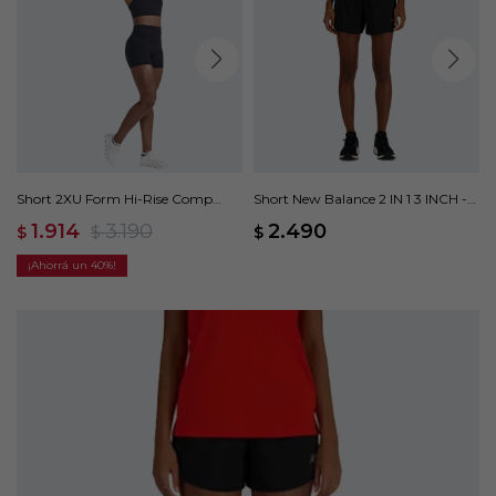
Short 2XU Form Hi-Rise Comp
Short New Balance 2 IN 1 3 INCH -
Shorts - Negro
Negro
1.914
3.190
2.490
$
$
$
40