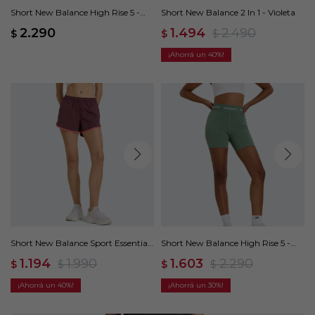
Short New Balance High Rise 5 -
Short New Balance 2 In 1 - Violeta
Negro
2.290
1.494
2.490
$
$
$
40
Short New Balance Sport Essentials
Short New Balance High Rise 5 -
- Violeta
Verde
1.194
1.990
1.603
2.290
$
$
$
$
40
30