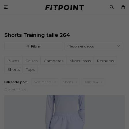

Shorts Training talle 264
Recomendados
Buzos
Calzas
Camperas
Musculosas
Remeras
Shorts
Tops
Filtrando por:
Vestimenta
Shorts
Talle 264
Quitar filtros