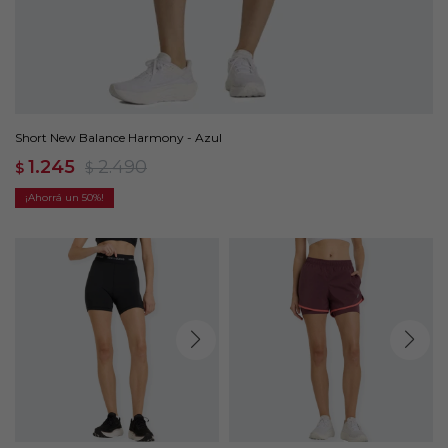
Short New Balance Harmony - Azul
1.245
2.490
$
$
50