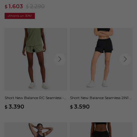
1.603
2.290
$
$
30
Short New Balance RC Seamless -
Short New Balance Seamless 2IN1 -
Verde
Negro
3.390
3.590
$
$