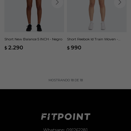
Short New Balance 5 INCH - Negro
Short Reebok Id Train Woven -
Negro
2.290
990
$
$
MOSTRANDO
18
DE
18
Whatsapp: 091262281