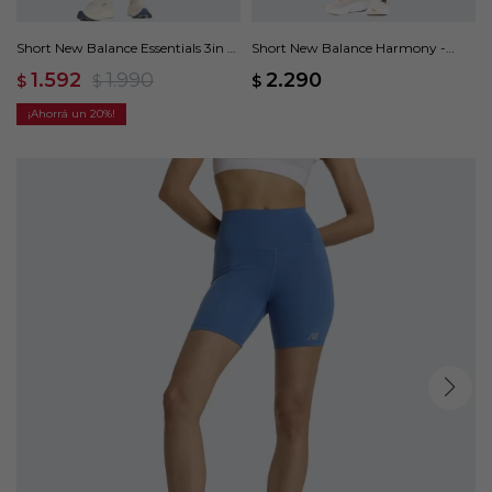
Short New Balance Essentials 3in -
Short New Balance Harmony -
Verde
Negro
1.592
1.990
2.290
$
$
$
20