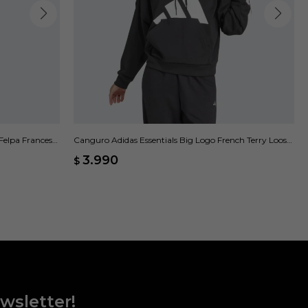
Felpa Francesa
Canguro Adidas Essentials Big Logo French Terry Loose
- Negro
3.990
$
wsletter!