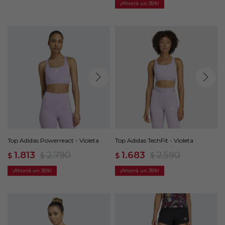
35
Top Adidas Powerreact - Violeta
Top Adidas TechFit - Violeta
1.813
2.790
1.683
2.590
$
$
$
$
35
35