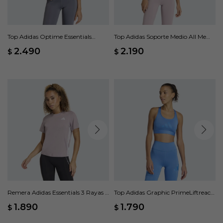
Top Adidas Optime Essentials
Top Adidas Soporte Medio All Me
Workout Soporte Medio - Gris
Essentials - Rosa
2.490
2.190
$
$
Remera Adidas Essentials 3 Rayas -
Top Adidas Graphic PrimeLiftreact
Rosado
- Azul
1.890
1.790
$
$