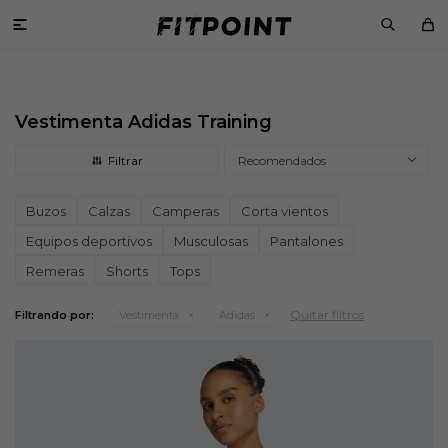

Vestimenta Adidas Training
Recomendados
Buzos
Calzas
Camperas
Corta vientos
Equipos deportivos
Musculosas
Pantalones
Remeras
Shorts
Tops
Quitar filtros
Filtrando por:
Vestimenta
Adidas