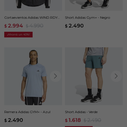
Cortaevientos Adidas WIND.RDY
Short Adidas Gym+ - Negro
Hyperglam - Negro
2.994
4.990
2.490
$
$
$
40
Remera Adidas GYM+ - Azul
Short Adidas - Verde
2.490
1.618
2.490
$
$
$