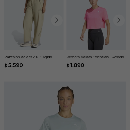
Pantalon Adidas Z.N.E Tejido -
Remera Adidas Essentials - Rosado
Beige
5.590
1.890
$
$