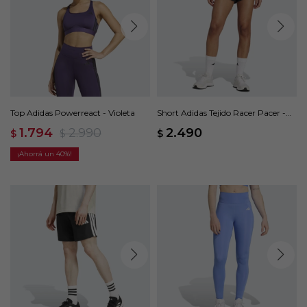
Top Adidas Powerreact - Violeta
Short Adidas Tejido Racer Pacer -
Negro
1.794
2.990
2.490
$
$
$
40