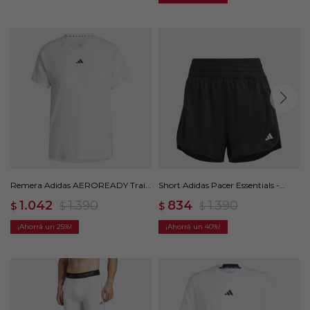
Remera Adidas AEROREADY Train
Short Adidas Pacer Essentials -
Essentials - Blanco
Negro
1.042
1.390
834
1.390
$
$
$
$
25
40