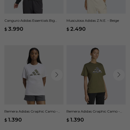
Canguro Adidas Essentials Big
Musculosa Adidas Z.N.E. - Beige
Logo French Terry Loose - Negro
3.990
2.490
$
$
Remera Adidas Graphic Camo -
Remera Adidas Graphic Camo -
Blanco
Verde
1.390
1.390
$
$