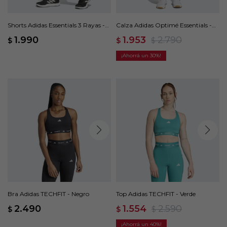
Shorts Adidas Essentials 3 Rayas -
Calza Adidas Optimé Essentials -
Negro
Azul
1.990
1.953
2.790
$
$
$
30
Bra Adidas TECHFIT - Negro
Top Adidas TECHFIT - Verde
2.490
1.554
2.590
$
$
$
40