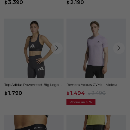
3.390
2.190
$
$
Top Adidas Powerreact Big Logo -
Remera Adidas GYM+ - Violeta
Gris
1.790
1.494
2.490
$
$
$
40