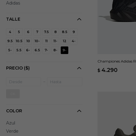
Adidas
TALLE
4
5
6
7
7.5
8
8.5
9
9.5
10.5
10
10-
11
11-
12
4-
5-
5.5
6-
6.5
7-
8-
9-
Championes Adidas R
PRECIO
($)
4.290
$
OK
COLOR
Azul
Verde