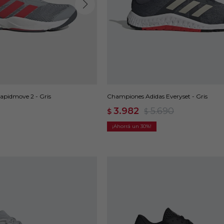
apidmove 2 - Gris
Championes Adidas Everyset - Gris
3.982
5.690
$
$
30