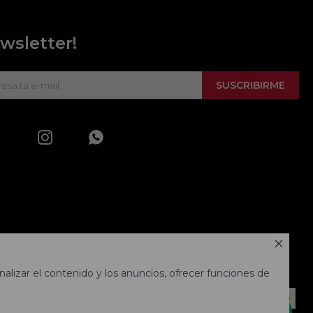
wsletter!
SUSCRIBIRME



alizar el contenido y los anuncios, ofrecer funciones de