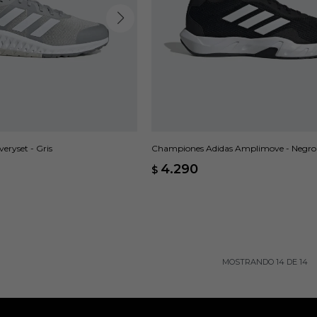
eryset - Gris
Championes Adidas Amplimove - Negro
4.290
$
MOSTRANDO
14
DE
14