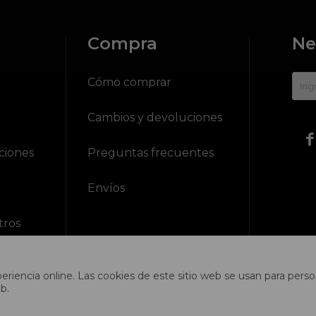
Compra
Ne
?
Cómo comprar
Cambios y devoluciones

ciones
Preguntas frecuentes
Envíos
tros
riencia online. Las cookies de este sitio web se usan para person
b.