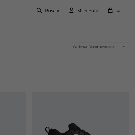
0
$
Recomendados