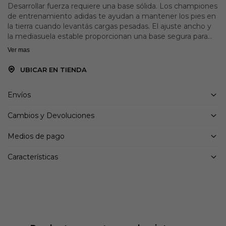
Desarrollar fuerza requiere una base sólida. Los championes
de entrenamiento adidas te ayudan a mantener los pies en
la tierra cuando levantás cargas pesadas. El ajuste ancho y
la mediasuela estable proporcionan una base segura para
tus levantamiento. Un sistema de torsión de TPU en el
Ver mas
mediopié añade sujeción para los movimientos dinámicos.
El exterior de tejido de malla mantiene tus pies frescos y
UBICAR EN TIENDA
cómodos mientras realizás tus levantamientos.
Envíos
Detalles:
Ajuste holgado
Cambios y Devoluciones
Cierre de cordones
Exterior textil
Medios de pago
Forro interno textil
Mediasuela REPETITOR
Características
Suela de caucho