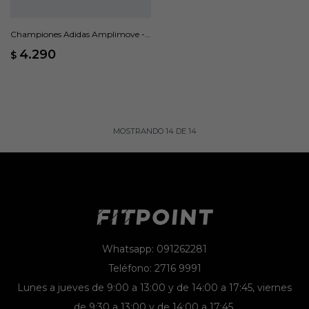
Championes Adidas Amplimove -
Negro
4.290
$
MOSTRANDO
14
DE
14
Whatsapp: 091262281
Teléfono: 2716 9991
Lunes a jueves de 9:00 a 13:00 y de 14:00 a 17:45, viernes
de 9:30 a 13:00 y de 14:00 a 17:45.