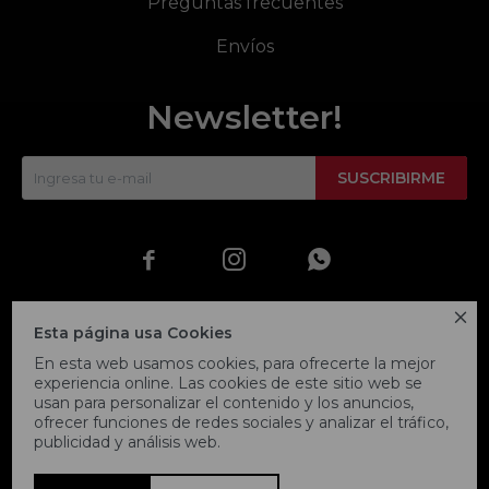
Preguntas frecuentes
Envíos
Newsletter!
SUSCRIBIRME




Esta página usa Cookies
En esta web usamos cookies, para ofrecerte la mejor
experiencia online. Las cookies de este sitio web se
usan para personalizar el contenido y los anuncios,
ofrecer funciones de redes sociales y analizar el tráfico,
publicidad y análisis web.
© Copyright 2026 / Fitpoint