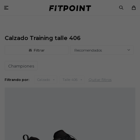

Calzado Training talle 406
Recomendados
Championes
Quitar filtros
Filtrando por:
Calzado
Talle 406