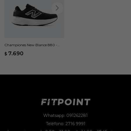
Championes New Blance 880 -
Negro
7.690
$
Whatsapp: 091262281
Teléfono: 2716 9991