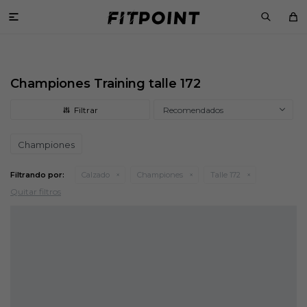

Championes Training talle 172
Recomendados
Championes
Filtrando por:
Calzado
Championes
Talle 172
Quitar filtros