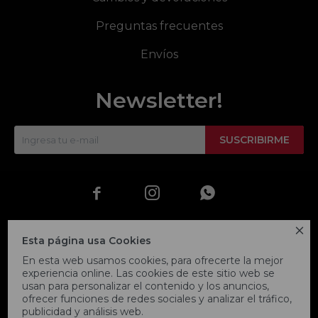
Preguntas frecuentes
Envíos
Newsletter!
SUSCRIBIRME




Esta página usa Cookies
En esta web usamos cookies, para ofrecerte la mejor
experiencia online. Las cookies de este sitio web se
usan para personalizar el contenido y los anuncios,
ofrecer funciones de redes sociales y analizar el tráfico,
publicidad y análisis web.