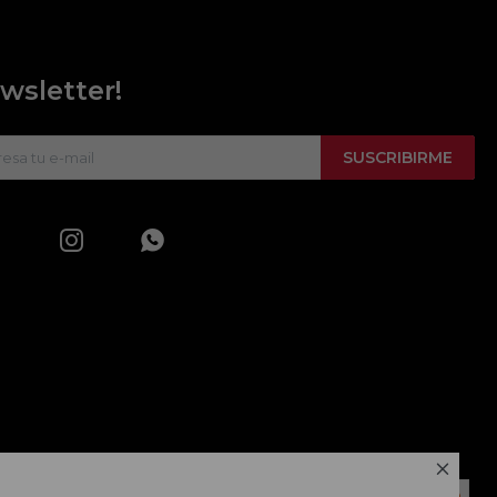
wsletter!
SUSCRIBIRME


