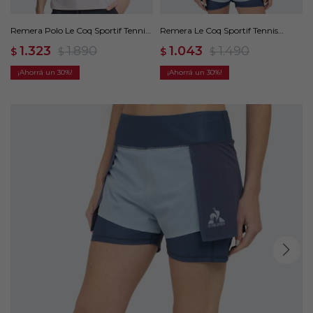
Remera Polo Le Coq Sportif Tennis
Remera Le Coq Sportif Tennis
- Blanco
Classic - Azul
1.323
1.890
1.043
1.490
$
$
$
$
30
30