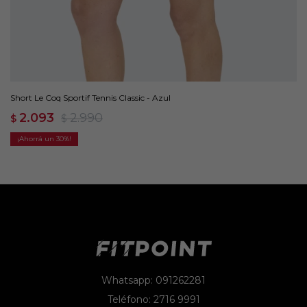
Short Le Coq Sportif Tennis Classic - Azul
2.093
2.990
$
$
30
Whatsapp: 091262281
Teléfono: 2716 9991